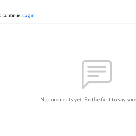
o continue.
Log in
No comments yet. Be the first to say so