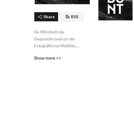
Share
RSS
Ein Mitschnitt der 
Gespräche rund um die 
Fotografie von Matthes 
Zimmermann, Jean Noir & 
Show more >>
Andreas Jorns.