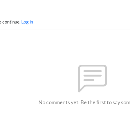
o continue.
Log in
No comments yet. Be the first to say so