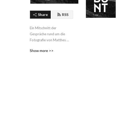
Share
RSS
Ein Mitschnitt der 
Gespräche rund um die 
Fotografie von Matthes 
Zimmermann, Jean Noir & 
Show more >>
Andreas Jorns.